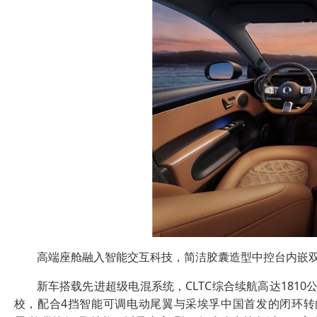
高端座舱融入智能交互科技，简洁胶囊造型中控台内嵌双1
新车搭载先进超级电混系统，CLTC综合续航高达1810公
校，配合4挡智能可调电动尾翼与采埃孚中国首发的闭环