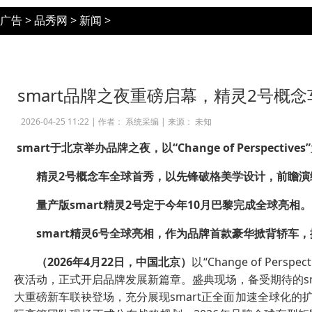
广告
>
品秀网
>
新闻
>
smart品牌之夜重磅启幕，精灵2号概
2026-04-25 11:22 |
作者： 系统采编
|
来源： 未知
smart
于北京举办品牌之夜，以
“Change of Perspectives”
精灵
2
号概念车全球首秀，以先锋破格美学设计，
前瞻演
量产版
smart
精灵
2
号定于今年
10
月巴黎完成全球亮相。
smart
精灵
6
号全球亮相，作为品牌首款豪华掀背轿车，
（
2026
年
4
月
22
日，中国北京）
以“Change of Pe
夜活动，正式开启品牌发展新篇章。盛典现场，备受期待的sma
大重磅新车联袂登场，充分展现smart正全面加速全球化的