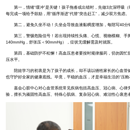
第一，情绪“缓冲”是关键！孩子拖沓或出错时，先做3次深呼吸（
每完成一项给予鼓励，用“循序渐进”代替“突击赶工”，减少双方焦虑。
第二，避免久坐不动！久坐会导致血液黏稠度增加，每陪写40分
第三，警惕危险信号！若出现持续性头痛、心慌、视物模糊、手
140mmHg，舒张压＜90mmHg），症状无缓解需及时就医。
第四，基础防护不松懈！高血压患者要按时规律服药，切勿因忙
压水平。
陪娃学习的初衷是为了孩子的成长，却不该以牺牲家长的心血管
也守护好全家的健康底线。毕竟，平稳的血压，才是幸福生活的“压舱
嘉会心脏中心对心血管系统常见疾病包括高血压、冠心病、心律
验，擅长为顽固性高血压、特殊心肌病、复杂冠心病、难治性心衰患