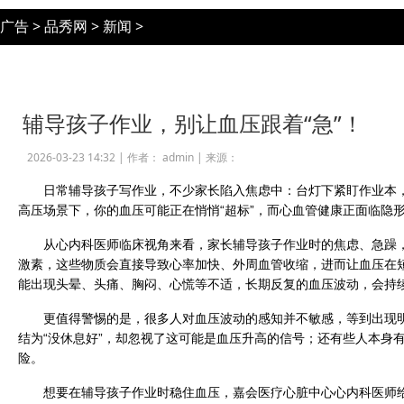
广告
>
品秀网
>
新闻
>
辅导孩子作业，别让血压跟着“急”！
2026-03-23 14:32 |
作者： admin
|
来源：
日常辅导孩子写作业，不少家长陷入焦虑中：台灯下紧盯作业本
高压场景下，你的血压可能正在悄悄“超标”，而心血管健康正面临隐
从心内科医师临床视角来看，家长辅导孩子作业时的焦虑、急躁
激素，这些物质会直接导致心率加快、外周血管收缩，进而让血压在
能出现头晕、头痛、胸闷、心慌等不适，长期反复的血压波动，会持
更值得警惕的是，很多人对血压波动的感知并不敏感，等到出现
结为“没休息好”，却忽视了这可能是血压升高的信号；还有些人本身
险。
想要在辅导孩子作业时稳住血压，嘉会医疗心脏中心心内科医师