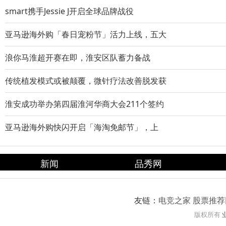
smart携手Jessie J开启全球品牌战役
亚马逊海外购「春日宠粉节」活力上线，五大
浪你马淮超开赛在即，淮安区队蓄力备战
传统植发模式或被颠覆，微针疗法改善脱发获
淮安成功举办第四届淮河华商大会211个签约
亚马逊海外购快闪开启「海淘免邮节」，上
新闻
品秀网
友链：
电竞之家
股票推荐
版权所有