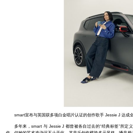
smart宣布与英国获多项白金唱片认证的创作歌手 Jessie J 达
多年来，smart 与 Jessie J 都曾被各自过去的“经典标签”所定
作，但她的艺术造诣远不止于此，其音乐创作横跨多元风格，嗓音极具